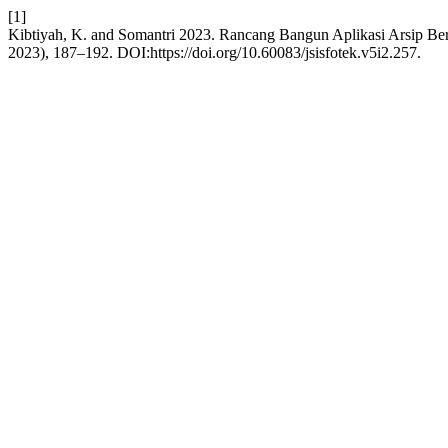
[1]
Kibtiyah, K. and Somantri 2023. Rancang Bangun Aplikasi Arsip B
2023), 187–192. DOI:https://doi.org/10.60083/jsisfotek.v5i2.257.